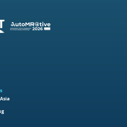
s
Asia
sg