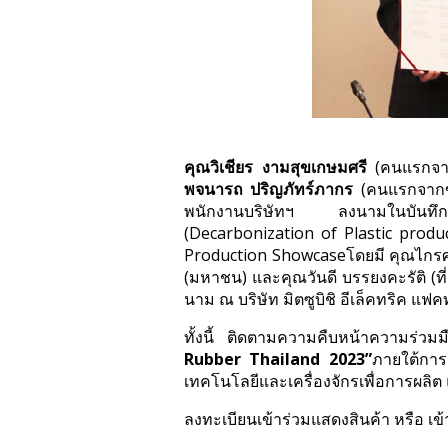
คุณวิเชียร งามสุขเกษมศรี
(คนแรกจา
พจนารถ ปริญภัทร์ภากร
(คนแรกจาก
พนักงานบริษัทฯ
ลงนามในบันท
(Decarbonization of Plastic produc
Production Showcaseโดยมี คุณไกรศรี ภ
(มหาชน) และคุณวันดี บรรยงคะรัติ (ท
นาม ณ บริษัท มิตซูบิชิ อีเล็คทริค แฟคท
ทั้งนี้ ติดตามความคืบหน้าความร่วม
Rubber Thailand 2023”
ภายใต้กา
เทคโนโลยีและเครื่องจักรเพื่อการผล
ลงทะเบียนเข้าร่วมแสดงสินค้า หรือ เข้