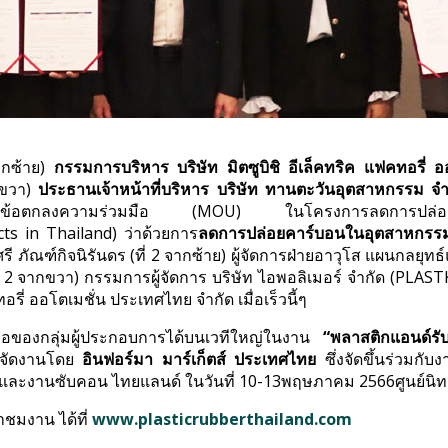
กซ้าย)
กรรมการบริหาร บริษัท มิตซูบิชิ อีเล็คทริค แฟคทอรี่
ขวา)
ประธานเจ้าหน้าที่บริหาร บริษัท
ทานตะวันอุตสาหกรรม
จำ
ึกข้อตกลงความร่วมมือ (MOU) ในโครงการลดการปล่อยค
ts in Thailand) ว่าด้วยการ
ลดการปล่อยคาร์บอนในอุตสาหกรร
ัณฑ์กิจนิรันดร (ที่ 2 จากซ้าย) ผู้จัดการฝ่ายอาวุโส แผนกลยุทธ์แ
ี่ 2 จากขวา) กรรมการผู้จัดการ บริษัท ไอพอลิเมอร์ จำกัด (PLA
อรี่ ออโตเมชั่น ประเทศไทย จำกัด เมื่อเร็วนี้ๆ
มือของกลุ่มผู้ประกอบการได้บนเวทีใหญ่ในงาน
“พลาสติกแอนด์ร
รจัดงานโดย
อินฟอร์มา มาร์เก็ตส์
ประเทศไทย
ซึ่งจัดขึ้นร่วมก
ิต และงานซับคอน ไทยแลนด์ ในวันที่ 10-13พฤษภาคม 2566ศูนย์
าชมงาน ได้ที่
www.plasticrubberthailand.com